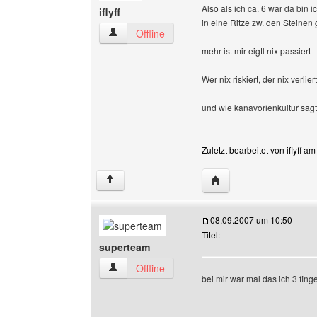
Also als ich ca. 6 war da bin 
iflyff
in eine Ritze zw. den Steinen 
iflyff Benutzer-Profile anzeigen
Offline
mehr ist mir eigtl nix passiert
Wer nix riskiert, der nix verlier
und wie kanavorienkultur sagt.
Zuletzt bearbeitet von iflyff 
Website dieses Benutzer
↑
08.09.2007 um 10:50
Titel:
superteam
superteam Benutzer-Profile anzeigen
Offline
bei mir war mal das ich 3 fing