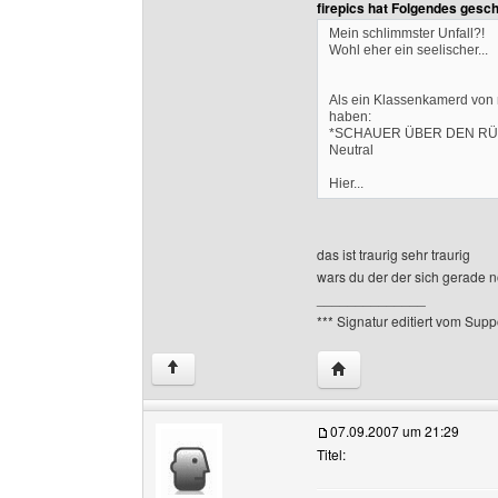
firepics hat Folgendes gesc
Mein schlimmster Unfall?!
Wohl eher ein seelischer...
Als ein Klassenkamerd von m
haben:
*SCHAUER ÜBER DEN RÜ
Neutral
Hier...
das ist traurig sehr traurig
wars du der der sich gerade n
______________
*** Signatur editiert vom Supp
Website dieses Benutz
↑
07.09.2007 um 21:29
Titel: