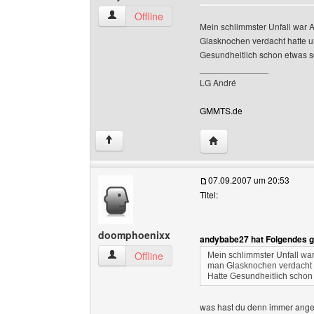
andybabe27 Benutzer-Profile anzeigen
Offline
Mein schlimmster Unfall war 
Glasknochen verdacht hatte u
Gesundheitlich schon etwas sc
______________
LG André
GMMTS.de
Website dieses Benutz
↑
07.09.2007 um 20:53
Titel:
doomphoenixx
andybabe27 hat Folgendes g
doomphoenixx Benutzer-Profile anzeigen
Offline
Mein schlimmster Unfall war
man Glasknochen verdacht 
Hatte Gesundheitlich schon 
was hast du denn immer anges