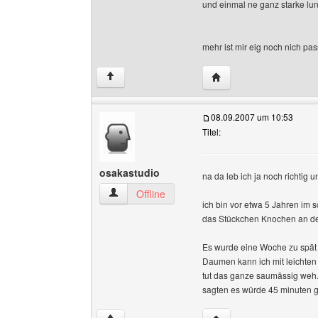
und einmal ne ganz starke l
mehr ist mir eig noch nich pas
Website dieses Benutz
↑
08.09.2007 um 10:53
Titel:
osakastudio
na da leb ich ja noch richtig u
osakastudio Benutzer-Profile anzeigen
Offline
ich bin vor etwa 5 Jahren im
das Stückchen Knochen an de
Es wurde eine Woche zu spät 
Daumen kann ich mit leichten
tut das ganze saumässig weh. M
sagten es würde 45 minuten g