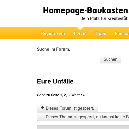
Registrieren
Forum
Tipps
Premiu
Suche im Forum:
Suche im Forum
Suchen
Eure Unfälle
Gehe zu Seite
1
,
2
,
3
Weiter »
Dieses Forum ist gesperrt.
Dieses Thema ist gesperrt, du kannst keine B