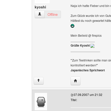
Naja ich hatte Fieber und bin
kyoshi
kyoshi Benutzer-Profile anzeigen
Offline
Zum Glück wurde ich von Gute
Hättest du noch gewartet hätt
Mein Beileid @ firepics
______________
Grüße Kyoshi
_________________
"
Zum Teetrinken sollte man sic
kontrolliert werden!
"
Japanisches Sprichwort
Website dieses Benutze
↑
07.09.2007 um 21:32
Titel: