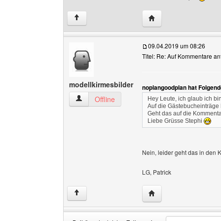
Website dieses Benutz
↑
09.04.2019 um 08:26
Titel: Re: Auf Kommentare an
modellkirmesbilder
noplangoodplan hat Folgend
modellkirmesbilder Benutzer-Profile anzeigen
Offline
Hey Leute, ich glaub ich bin
Auf die Gästebucheinträge
Geht das auf die Kommenta
Liebe Grüsse Stephi
Nein, leider geht das in den
LG, Patrick
Website dieses Benutz
↑