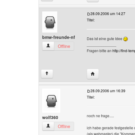
28.09.2006 um 14:27
Titel:
bmw-freunde-nf
Das ist eine gute Idee
______________
bmw-freunde-nf Benutzer-Profile anzeigen
Offline
Fragen bitte an
http://find-tem
Website dieses Benutz
↑
28.09.2006 um 16:39
Titel:
noch ne frage.....
wolf360
wolf360 Benutzer-Profile anzeigen
Offline
ich habe gerade festgestelle 
(als webmaster) die "Kommen