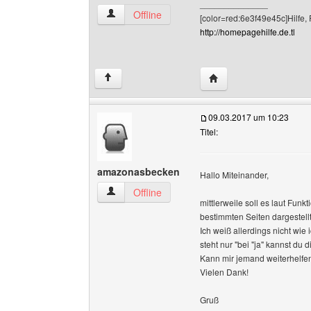
______________
Fritz Benutzer-Profile anzeigen
Offline
[color=red:6e3f49e45c]Hilfe, 
http://homepagehilfe.de.tl
Website dieses Benutze
↑
09.03.2017 um 10:23
Titel:
amazonasbecken
Hallo Miteinander,
amazonasbecken Benutzer-Profile anzeigen
Offline
mittlerweile soll es laut Fu
bestimmten Seiten dargestellt
Ich weiß allerdings nicht wie
steht nur "bei "ja" kannst du 
Kann mir jemand weiterhelfe
Vielen Dank!
Gruß