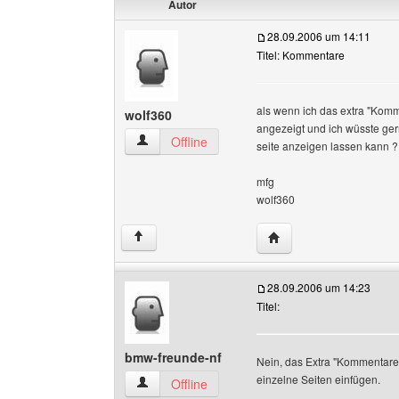
Autor
28.09.2006 um 14:11
Titel: Kommentare
als wenn ich das extra "Komm
wolf360
angezeigt und ich wüsste ger
wolf360 Benutzer-Profile anzeigen
Offline
seite anzeigen lassen kann ?
mfg
wolf360
Website dieses Benutz
↑
28.09.2006 um 14:23
Titel:
bmw-freunde-nf
Nein, das Extra "Kommentare" 
einzelne Seiten einfügen.
bmw-freunde-nf Benutzer-Profile anzeigen
Offline
______________