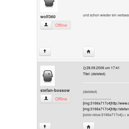
und schon wieder ein verbes
wolf360
wolf360 Benutzer-Profile anzeigen
Offline
Website dieses Benutz
↑
28.09.2006 um 17:41
Titel: (deleted)
stefan-bossow
(deleted)
______________
stefan-bossow Benutzer-Profile anzeigen
Offline
[img:3166a717c4]http://www.
[img:3166a717c4]http://stefa
[color=blue:3166a717c4]<< an
Website dieses Benutz
↑