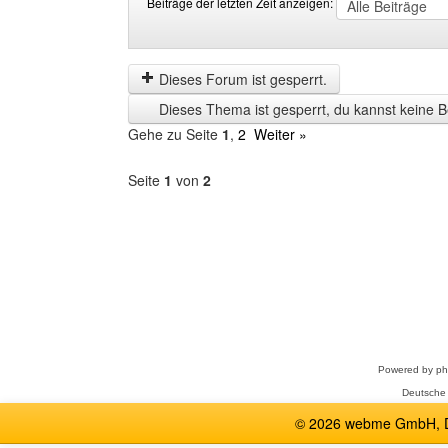
Beiträge der letzten Zeit anzeigen:
Beiträge
Order
der
by
letzten
Dieses Forum ist gesperrt.
Zeit
Dieses Thema ist gesperrt, du kannst keine B
anzeigen
Gehe zu Seite
1
,
2
Weiter »
Seite
1
von
2
Forum
auswählen
Powered by
p
Deutsche
© 2026 webme GmbH, De