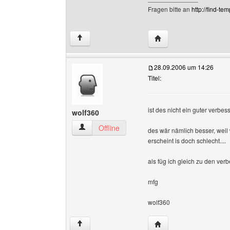
Fragen bitte an
http://find-tem
Website dieses Benutz
↑
28.09.2006 um 14:26
Titel:
ist des nicht ein guter verb
wolf360
wolf360 Benutzer-Profile anzeigen
Offline
des wär nämlich besser, weil
erscheint is doch schlecht....
als füg ich gleich zu den ve
mfg
wolf360
Website dieses Benutz
↑