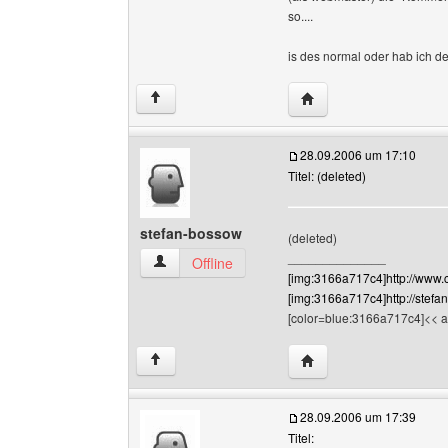
so....
is des normal oder hab ich d
Website dieses Benutz
↑
28.09.2006 um 17:10
Titel: (deleted)
stefan-bossow
(deleted)
______________
stefan-bossow Benutzer-Profile anzeigen
Offline
[img:3166a717c4]http://www.
[img:3166a717c4]http://stefa
[color=blue:3166a717c4]<< an
Website dieses Benutz
↑
28.09.2006 um 17:39
Titel: