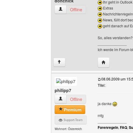
donchick
Ihr geht in Outloo
Extras
donchick Benutzer-Profile anzeigen
Offline
Nachrichtenregeln
News, füllt dort b
geht danach auf Em
So, alles verstanden?
______________
Ich werde im Forum bl
Website dieses 
↑
08.06.2009 um 15:
Titel:
philipp7
philipp7 Benutzer-Profile anzeigen
Offline
ja danke
Premium
mfg
Support-Team
______________
Forenregeln
,
FAQ
,
Su
Wohnort: Österreich