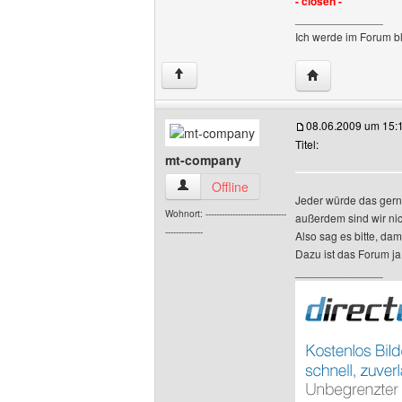
- closen -
______________
Ich werde im Forum bl
Website dieses 
↑
08.06.2009 um 15:
Titel:
mt-company
mt-company Benutzer-Profile anzeigen
Offline
Jeder würde das gern
Wohnort: ------------------------------
außerdem sind wir nic
--------------
Also sag es bitte, da
Dazu ist das Forum ja
______________