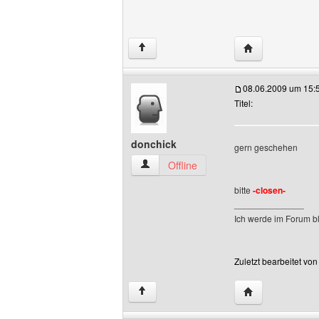
Website dieses B
↑
08.06.2009 um 15:
Titel:
donchick
gern geschehen
donchick Benutzer-Profile anzeigen
Offline
bitte
-closen-
______________
Ich werde im Forum bl
Zuletzt bearbeitet vo
Website dieses 
↑