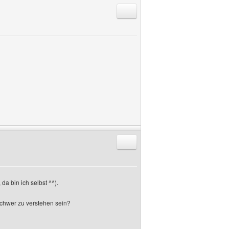
Antworten mit Zitat
Antworten mit Zitat
da bin ich selbst ^^).
 schwer zu verstehen sein?