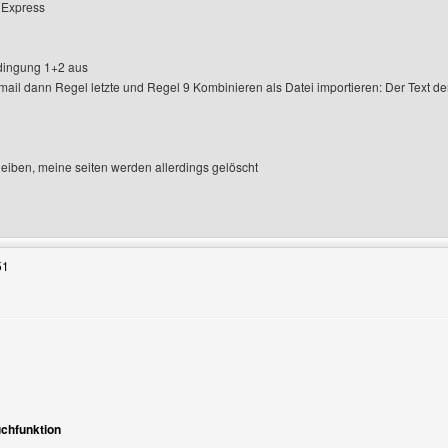
k Express
edingung 1+2 aus
ail dann Regel letzte und Regel 9 Kombinieren als Datei importieren: Der Text de
eiben, meine seiten werden allerdings gelöscht
Benutzers besuchen: donchick
51
chfunktion