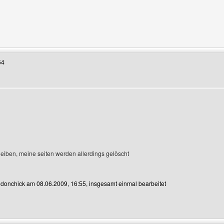
enutzers besuchen: philipp7
54
eiben, meine seiten werden allerdings gelöscht
n donchick am 08.06.2009, 16:55, insgesamt einmal bearbeitet
Benutzers besuchen: donchick