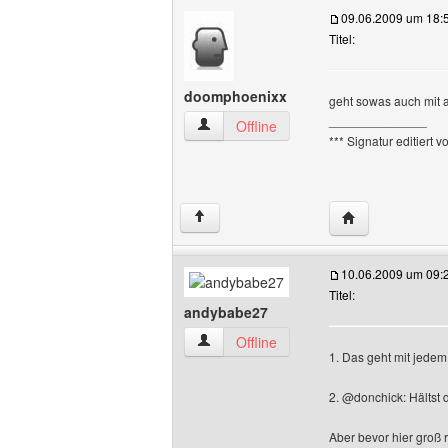
09.06.2009 um 18:
Titel:
doomphoenixx
geht sowas auch mit 
______________
doomphoenixx Benutzer-Profile anzeig
Offline
*** Signatur editiert 
Website dieses 
↑
10.06.2009 um 09:
Titel:
andybabe27
andybabe27 Benutzer-Profile anzeigen
Offline
1. Das geht mit jedem 
2. @donchick: Hältst 
Aber bevor hier groß 