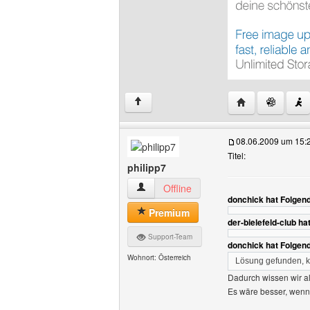
Website dieses 
↑
08.06.2009 um 15:
Titel:
philipp7
philipp7 Benutzer-Profile anzeigen
Offline
donchick hat Folgen
Premium
der-bielefeld-club h
Support-Team
donchick hat Folgen
Wohnort: Österreich
Lösung gefunden, 
Dadurch wissen wir all
Es wäre besser, wenn 