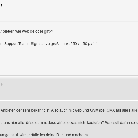
55
anbietern wie web.de oder gmx?
en
vom Support Team - Signatur zu groß - max. 650 x 150 px ***
Benutzers besuchen: doomphoenixx
29
Anbieter, der sehr bekannt ist. Also auch mit web und GMX (bei GMX auf alle Fälle, 
du uns hier alle für so dumm, dass wir so etwas nicht kapieren? Was soll daran so
rumgemault wird, erfülle ich deine Bitte und mache zu