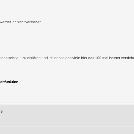
 werdet ihr nicht verstehen
das sehr gut zu erklären und ich denke das viele hier das 100.mal besser verste
chfunktion
enutzers besuchen: philipp7
49