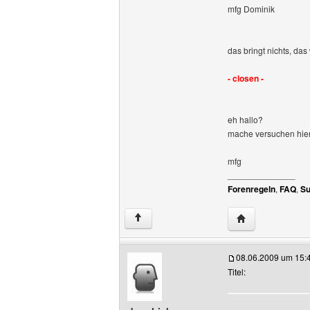
mfg Dominik
das bringt nichts, das
- closen -
eh hallo?
mache versuchen hier 
mfg
______________
Forenregeln
,
FAQ
,
Su
Website dieses B
↑
08.06.2009 um 15:
Titel: