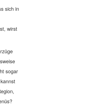
s sich in
t, wirst
orzüge
lsweise
cht sogar
 kannst
Region,
Menüs?