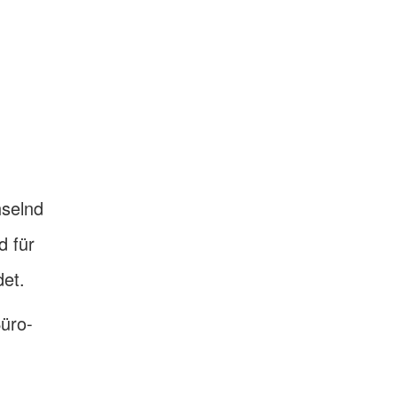
hselnd
d für
det.
üro-