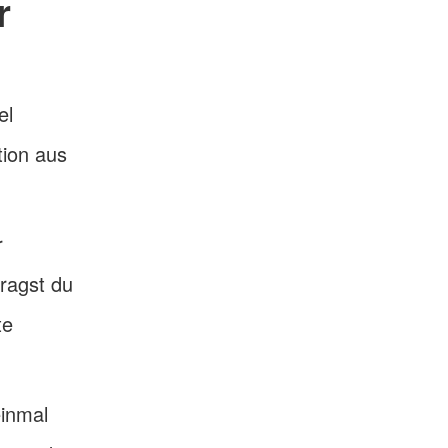
r
el
tion aus
r
ragst du
te
einmal