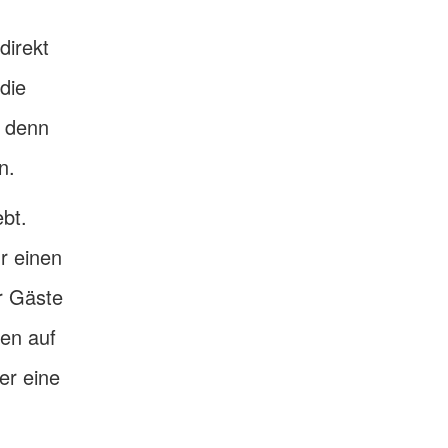
direkt
die
, denn
n.
bt.
r einen
r Gäste
ren auf
er eine