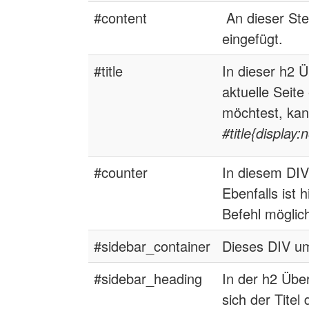
#content
An dieser Stel
eingefügt.
#title
In dieser h2 Üb
aktuelle Seit
möchtest, kan
#title{display:
#counter
In diesem DIV 
Ebenfalls ist
Befehl möglic
#sidebar_container
Dieses DIV um
#sidebar_heading
In der h2 Über
sich der Titel