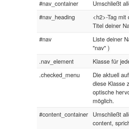
#nav_container
Umschließt al
#nav_heading
<h2>-Tag mit 
Titel deiner N
#nav
Liste deiner N
"nav" )
.nav_element
Klasse für jed
.checked_menu
Die aktuell a
diese Klasse 
optische herv
möglich.
#content_container
Umschließt al
content, spric