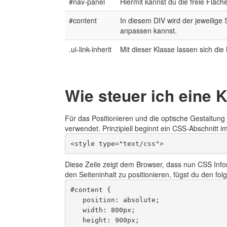
#nav-panel
Hiermit kannst du die freie Fläch
#content
In diesem DIV wird der jeweilige 
anpassen kannst.
.ui-link-inherit
Mit dieser Klasse lassen sich di
Wie steuer ich eine 
Für das Positionieren und die optische Gestaltun
verwendet. Prinzipiell beginnt ein CSS-Abschnitt
<style type="text/css">
Diese Zeile zeigt dem Browser, dass nun CSS Infor
den Seiteninhalt zu positionieren, fügst du den fol
#content {

   position: absolute;   

   width: 800px;

   height: 900px;
