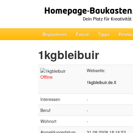
Registrieren
Forum
Tipps
Premiu
1kgbleibuir
Webseite:
Offline
1kgbleibuir.de.tl
Interessen
-
Beruf
-
Wohnort
-
Anmeldungsdatum
31.08.2008 18:16:53