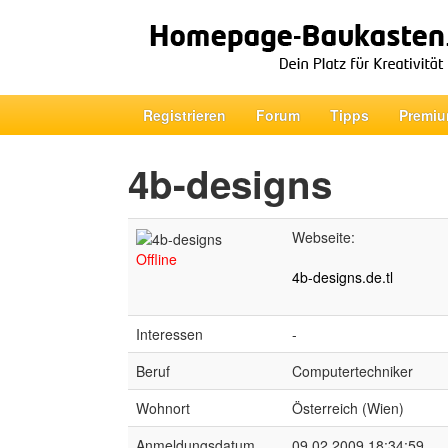
Registrieren
Forum
Tipps
Premiu
4b-designs
Webseite:
Offline
4b-designs.de.tl
Interessen
-
Beruf
Computertechniker
Wohnort
Österreich (Wien)
Anmeldungsdatum
09.02.2009 18:34:59