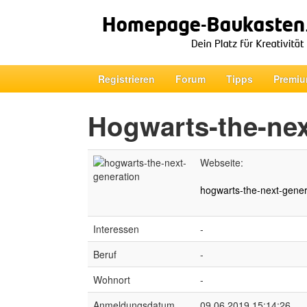
Registrieren
Forum
Tipps
Premiu
Hogwarts-the-nex
Webseite:
hogwarts-the-next-genera
Interessen
-
Beruf
-
Wohnort
-
Anmeldungsdatum
09.06.2019 15:14:26