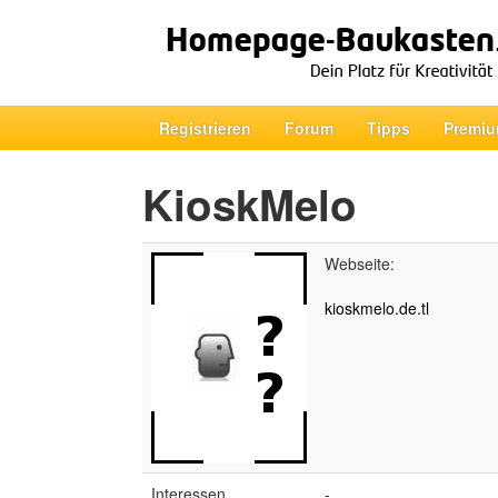
Registrieren
Forum
Tipps
Premiu
KioskMelo
Webseite:
kioskmelo.de.tl
Interessen
-