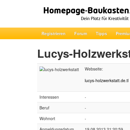
Registrieren
Forum
Tipps
Premiu
Lucys-Holzwerkst
Webseite:
lucys-holzwerkstatt.de.tl
Interessen
-
Beruf
-
Wohnort
-
Anmeldungsdatum
19.08.2013 21:20:59