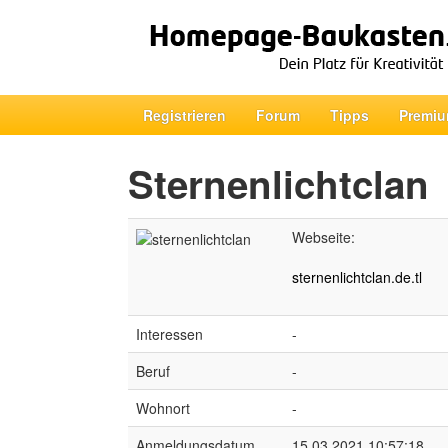
Registrieren
Forum
Tipps
Premiu
Sternenlichtclan
Webseite:
sternenlichtclan.de.tl
Interessen
-
Beruf
-
Wohnort
-
Anmeldungsdatum
15.03.2021 10:57:18