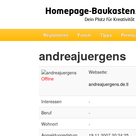
Registrieren
Forum
Tipps
Premiu
andreajuergens
Webseite:
Offline
andreajuergens.de.tl
Interessen
-
Beruf
-
Wohnort
-
Anmeldungsdatum
19.11.2007 20:24:25