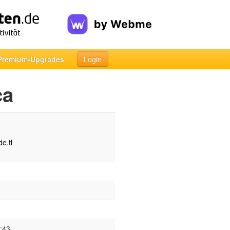
Premium-Upgrades
Login
ca
e.tl
:43