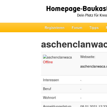
Registrieren
Forum
Tipps
aschenclanwa
Webseite:
Offline
aschenclanwaca.d
Interessen
-
Beruf
-
Wohnort
-
Anmeldungsdatum
08.01.2021 12:33