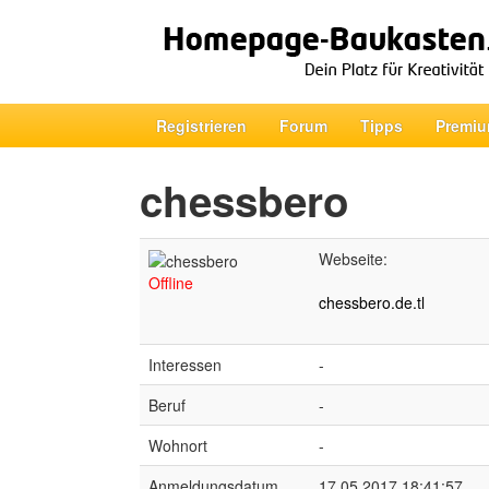
Registrieren
Forum
Tipps
Premiu
chessbero
Webseite:
Offline
chessbero.de.tl
Interessen
-
Beruf
-
Wohnort
-
Anmeldungsdatum
17.05.2017 18:41:57