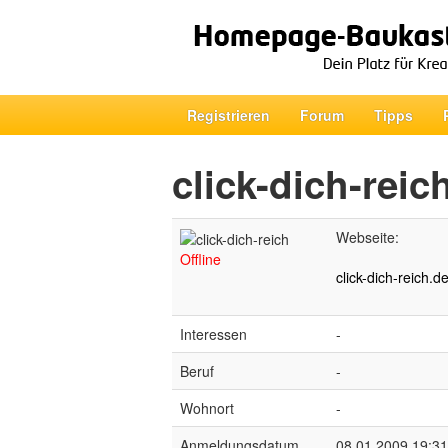
Registrieren
Forum
Tipps
click-dich-reic
Webseite:
Offline
click-dich-reich.de
Interessen
-
Beruf
-
Wohnort
-
Anmeldungsdatum
08.01.2009 19:31