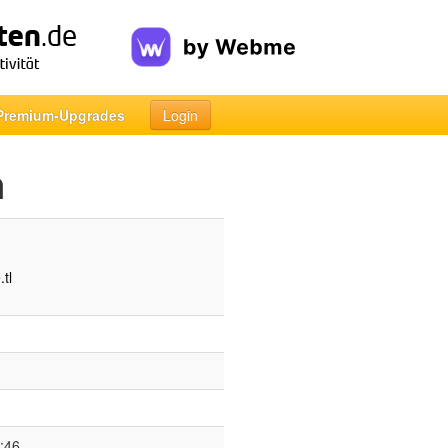
Premium-Upgrades
Login
h
.tl
:46