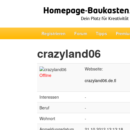
Registrieren
Forum
Tipps
Premiu
crazyland06
Webseite:
Offline
crazyland06.de.tl
Interessen
-
Beruf
-
Wohnort
-
Anmeldungsdatum
21.10.2012 13:13:18