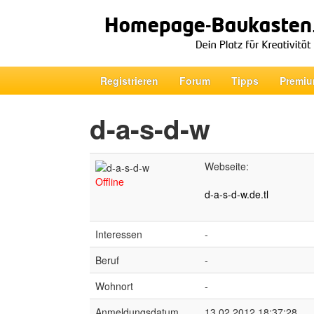
Registrieren
Forum
Tipps
Premiu
d-a-s-d-w
Webseite:
Offline
d-a-s-d-w.de.tl
Interessen
-
Beruf
-
Wohnort
-
Anmeldungsdatum
13.02.2012 18:37:28