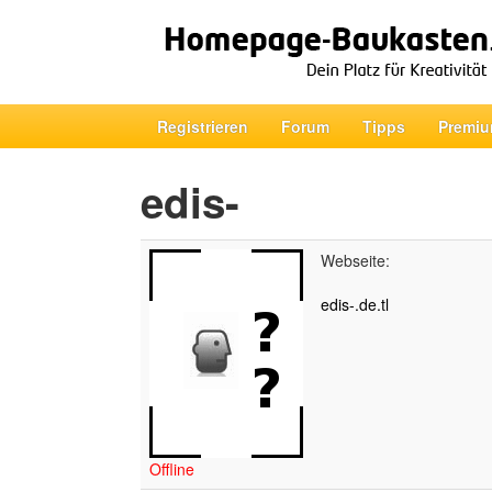
Registrieren
Forum
Tipps
Premiu
edis-
Webseite:
edis-.de.tl
Offline