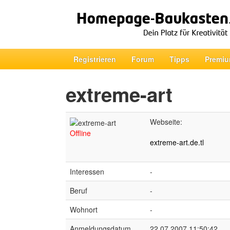
Registrieren
Forum
Tipps
Premiu
extreme-art
Webseite:
Offline
extreme-art.de.tl
Interessen
-
Beruf
-
Wohnort
-
Anmeldungsdatum
22.07.2007 11:50:42