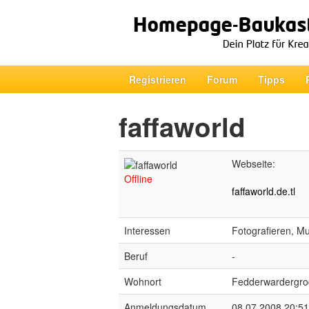
Registrieren
Forum
Tipps
faffaworld
Webseite:
Offline
faffaworld.de.tl
Interessen
Fotografieren, Mu
Beruf
-
Wohnort
Fedderwardergr
Anmeldungsdatum
08.07.2008 20:51