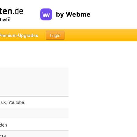
Premium-Upgrades
Login
sik, Youtube,
oden
:14