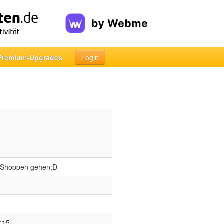
Premium-Upgrades
Login
l,Shoppen gehen;D
:15