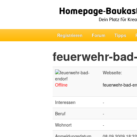
Registrieren
Forum
Tipps
feuerwehr-bad
Webseite:
Offline
feuerwehr-bad-en
Interessen
-
Beruf
-
Wohnort
-
Anmeldungsdatum
08.09.2009 18:32