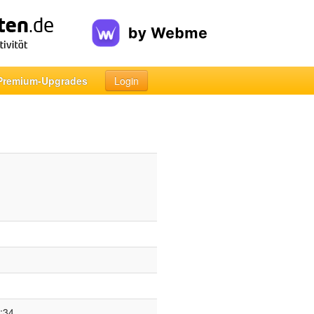
Premium-Upgrades
Login
:34