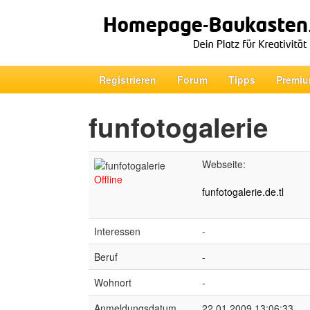
Registrieren
Forum
Tipps
Premiu
funfotogalerie
Webseite:
Offline
funfotogalerie.de.tl
Interessen
-
Beruf
-
Wohnort
-
Anmeldungsdatum
22.01.2009 13:06:33