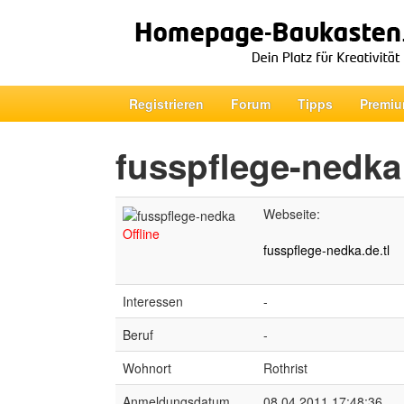
Registrieren
Forum
Tipps
Premiu
fusspflege-nedka
Webseite:
Offline
fusspflege-nedka.de.tl
Interessen
-
Beruf
-
Wohnort
Rothrist
Anmeldungsdatum
08.04.2011 17:48:36