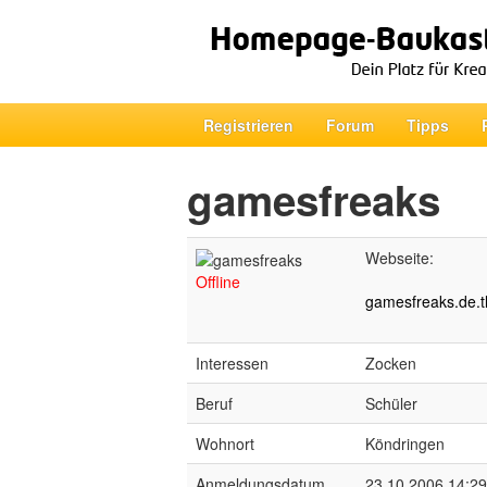
Registrieren
Forum
Tipps
gamesfreaks
Webseite:
Offline
gamesfreaks.de.t
Interessen
Zocken
Beruf
Schüler
Wohnort
Köndringen
Anmeldungsdatum
23.10.2006 14:29