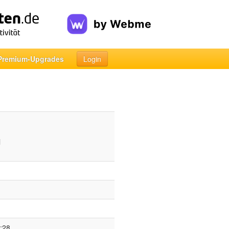
Premium-Upgrades
Login
l
:28