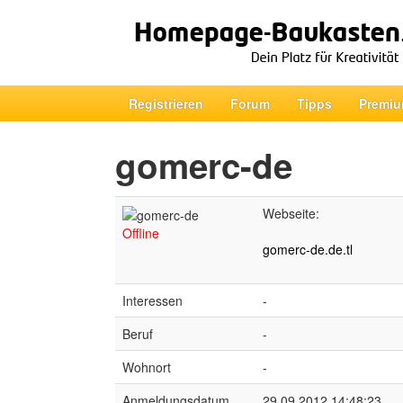
Registrieren
Forum
Tipps
Premiu
gomerc-de
Webseite:
Offline
gomerc-de.de.tl
Interessen
-
Beruf
-
Wohnort
-
Anmeldungsdatum
29.09.2012 14:48:23