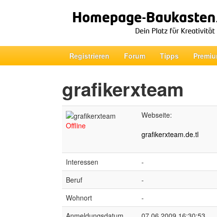
Registrieren
Forum
Tipps
Premiu
grafikerxteam
Webseite:
Offline
grafikerxteam.de.tl
Interessen
-
Beruf
-
Wohnort
-
Anmeldungsdatum
07.06.2009 16:30:53