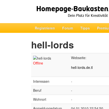
Registrieren
Forum
Tipps
Premiu
hell-lords
Webseite:
Offline
hell-lords.de.tl
Interessen
-
Beruf
-
Wohnort
-
Anmeldungsdatum
04.01.2010 22:54:50