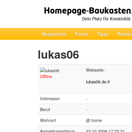
Registrieren
Forum
Tipps
Premiu
lukas06
Webseite:
Offline
lukas06.de.tl
Interessen
-
Beruf
-
Wohnort
@ home
Anmeldungsdatum
23.10.2006 17:23:21