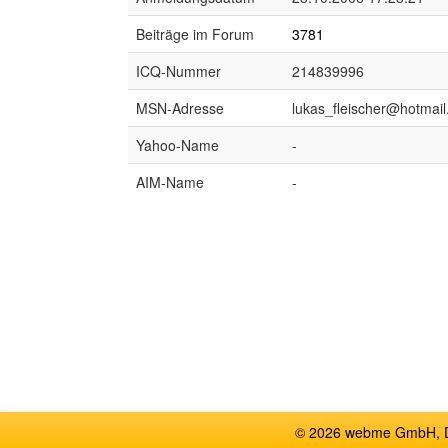
Beiträge im Forum
3781
ICQ-Nummer
214839996
MSN-Adresse
lukas_fleischer@hotmail
Yahoo-Name
-
AIM-Name
-
© 2026 webme GmbH, De