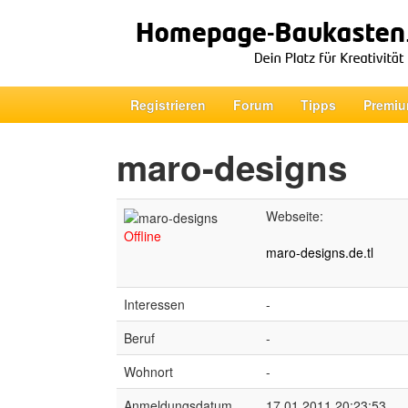
Registrieren
Forum
Tipps
Premiu
maro-designs
Webseite:
Offline
maro-designs.de.tl
Interessen
-
Beruf
-
Wohnort
-
Anmeldungsdatum
17.01.2011 20:23:53