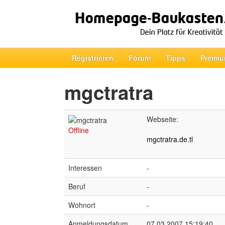
Registrieren
Forum
Tipps
Premiu
mgctratra
Webseite:
Offline
mgctratra.de.tl
Interessen
-
Beruf
-
Wohnort
-
Anmeldungsdatum
07.03.2007 15:19:40