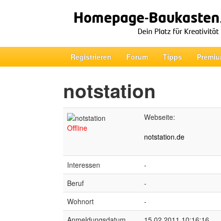
Registrieren
Forum
Tipps
Premiu
notstation
Webseite:
Offline
notstation.de
Interessen
-
Beruf
-
Wohnort
-
Anmeldungsdatum
15.02.2011 10:16:16