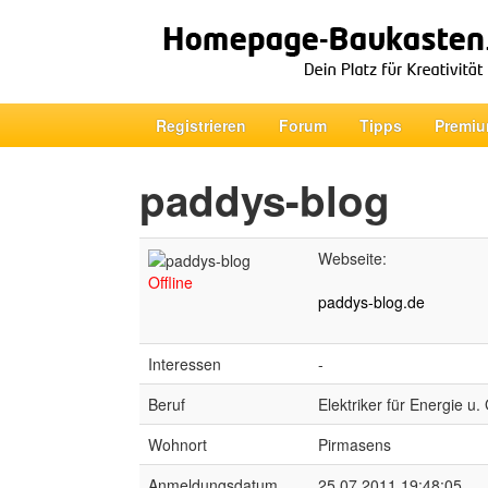
Registrieren
Forum
Tipps
Premiu
paddys-blog
Webseite:
Offline
paddys-blog.de
Interessen
-
Beruf
Elektriker für Energie u
Wohnort
Pirmasens
Anmeldungsdatum
25.07.2011 19:48:05