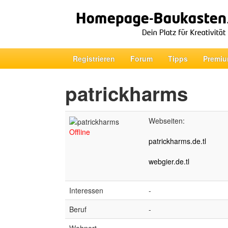
Registrieren
Forum
Tipps
Premiu
patrickharms
Webseiten:
Offline
patrickharms.de.tl
webgier.de.tl
Interessen
-
Beruf
-