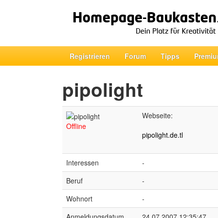
Registrieren
Forum
Tipps
Premiu
pipolight
Webseite:
Offline
pipolight.de.tl
Interessen
-
Beruf
-
Wohnort
-
Anmeldungsdatum
24.07.2007 12:35:47