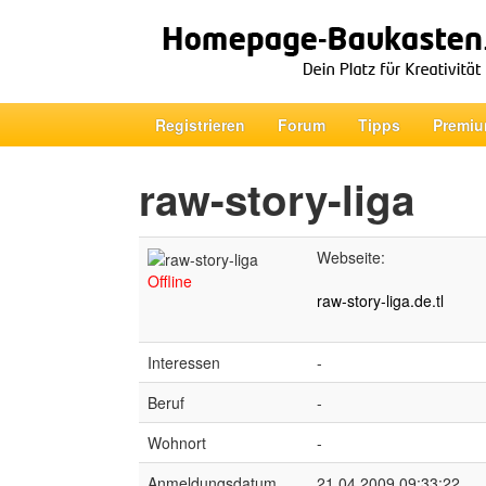
Registrieren
Forum
Tipps
Premiu
raw-story-liga
Webseite:
Offline
raw-story-liga.de.tl
Interessen
-
Beruf
-
Wohnort
-
Anmeldungsdatum
21.04.2009 09:33:22