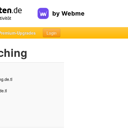
Premium-Upgrades
Login
ching
g.de.tl
e.tl