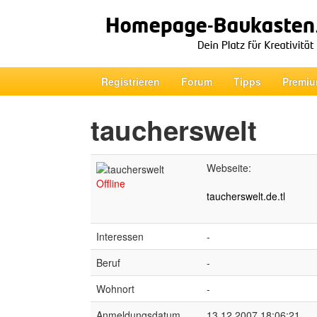
Registrieren
Forum
Tipps
Premiu
taucherswelt
Webseite:
Offline
taucherswelt.de.tl
Interessen
-
Beruf
-
Wohnort
-
Anmeldungsdatum
13.12.2007 18:06:21