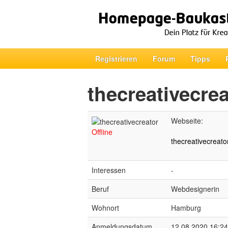
Registrieren
Forum
Tipps
thecreativecrea
Webseite:
Offline
thecreativecreator
Interessen
-
Beruf
Webdesignerin
Wohnort
Hamburg
Anmeldungsdatum
12.08.2020 16:24