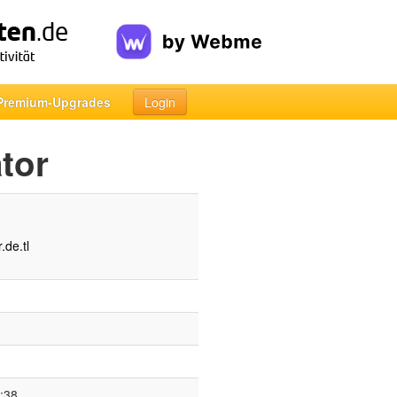
Premium-Upgrades
Login
tor
.de.tl
:38