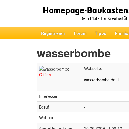
Registrieren
Forum
Tipps
Premiu
wasserbombe
Webseite:
Offline
wasserbombe.de.tl
Interessen
-
Beruf
-
Wohnort
-
Anmeldungsdatum
30.06.2009 11:59:10