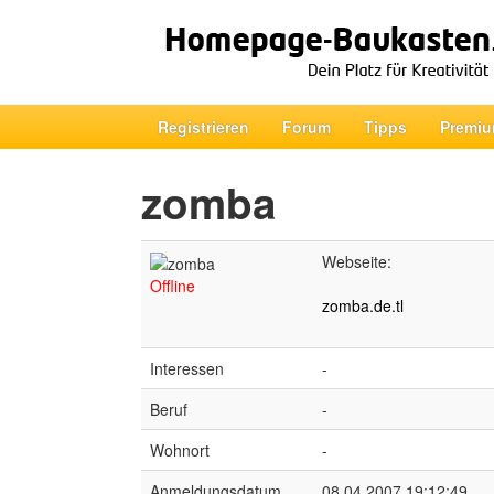
Registrieren
Forum
Tipps
Premiu
zomba
Webseite:
Offline
zomba.de.tl
Interessen
-
Beruf
-
Wohnort
-
Anmeldungsdatum
08.04.2007 19:12:49