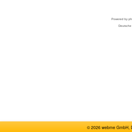
Powered by
p
Deutsche
© 2026 webme GmbH, De