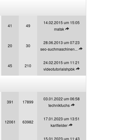
14.02.2015 um 15:05
41
49
Letzten Beitrag anzeigen
matsk
28.06.2013 um 07:23
20
30
Letzten Beitrag anzeigen
seo-suchmaschinen...
24.02.2015 um 11:21
45
210
Letzten Beitrag anzeigen
videotutorialshpbk
03.01.2022 um 06:58
391
17899
Letzten Beitrag anzeigen
technikfuchs
17.01.2023 um 13:51
12061
63982
Letzten Beitrag anzeigen
karlfielder
15.01.2023 um 11:43