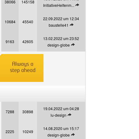
38066
145158
Letzten Beitrag anzeigen
InitiativeHelfenm...
22.09.2022 um 12:34
10684
45540
Letzten Beitrag anzeigen
baustelle41
13.02.2022 um 23:52
9163
42605
Letzten Beitrag anzeigen
design-globe
19.04.2022 um 04:28
7288
30898
Letzten Beitrag anzeigen
lu-design
14.08.2020 um 15:17
2225
10249
Letzten Beitrag anzeigen
design-globe