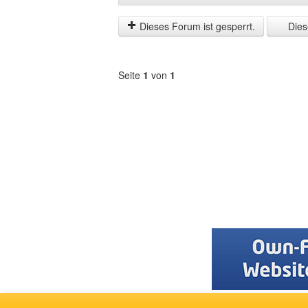
der
by
letzten
Dieses Forum ist gesperrt.
Diese
Zeit
anzeigen
Seite
1
von
1
Forum
auswählen