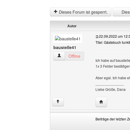
Dieses Forum ist gesperrt.
Diese
Autor
22.09.2022 um 12:
Titel: Gästebuch funkt
baustelle41
baustelle41 Benutzer-Profile anzeigen
Offline
Ich habe auf baustell
1x 3 Felder bestätige
Aber egal. Ich habe e
______________
Liebe Grüße, Dana
Website dieses 
↑
Beiträge der letzten Z
Beiträge
Order