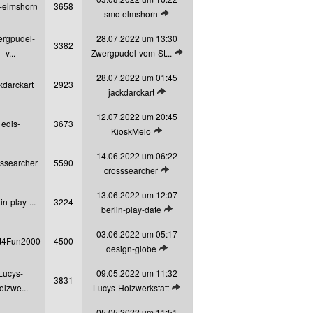
-elmshorn
3658
Letzten Beitrag anzeigen
smc-elmshorn
rgpudel-
28.07.2022 um 13:30
3382
Letzten Beitrag anzeigen
v...
Zwergpudel-vom-St...
28.07.2022 um 01:45
kdarckart
2923
Letzten Beitrag anzeigen
jackdarckart
12.07.2022 um 20:45
edis-
3673
Letzten Beitrag anzeigen
KioskMelo
14.06.2022 um 06:22
sssearcher
5590
Letzten Beitrag anzeigen
crosssearcher
13.06.2022 um 12:07
in-play-...
3224
Letzten Beitrag anzeigen
berlin-play-date
03.06.2022 um 05:17
t4Fun2000
4500
Letzten Beitrag anzeigen
design-globe
Lucys-
09.05.2022 um 11:32
3831
Letzten Beitrag anzeigen
olzwe...
Lucys-Holzwerkstatt
05.05.2022 um 11:51