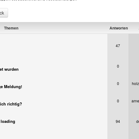
ck
Themen
Antworten
47
0
tet wurden
0
holz
ge Meldung!
0
arn
ich richtig?
 loading
94
d