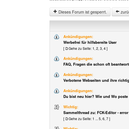
Dieses Forum ist gesperrt.
zurü
Ankündigungen:
Werbefrei für hilfsbereite User
[
Gehe zu Seite:
1
,
2
,
3
,
4
]
Ankündigungen:
FAQ, Fragen die schon oft beantwor
Ankündigungen:
Verbotene Webseiten und ihre richti
Ankündigungen:
Du bist neu hier? Wie und Wo poste 
Wichtig:
Sammelthread zu: FCK-Editor - error
[
Gehe zu Seite:
1
...
5
,
6
,
7
]
Wichtig: