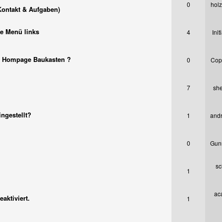
0
holz
Kontakt & Aufgaben)
be Menü links
4
Init
er Hompage Baukasten ?
0
Copy
7
she
ingestellt?
1
and
0
Gun
sc
1
ac
aktiviert.
1