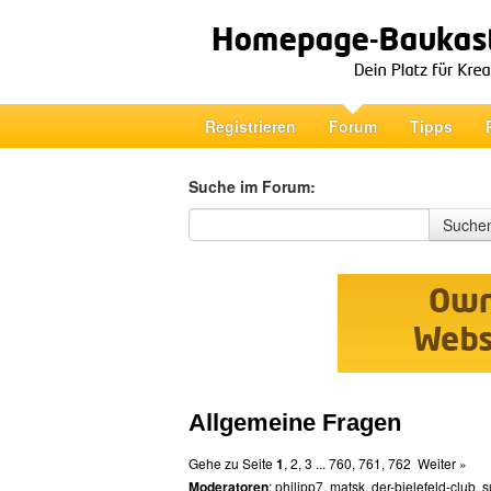
Registrieren
Forum
Tipps
Suche im Forum:
Suche im Forum
Suche
Allgemeine Fragen
Gehe zu Seite
1
,
2
,
3
...
760
,
761
,
762
Weiter »
Moderatoren
:
philipp7
,
matsk
,
der-bielefeld-club
,
s