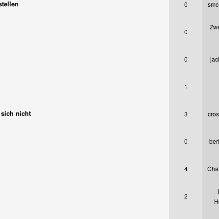
stellen
0
smc
Zwe
0
0
jac
1
sich nicht
3
cro
0
berl
4
Cha
2
H