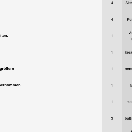
4
Ster
4
Kun
A
iten.
1
1
krea
rgrößern
1
smc
t übernommen
1
f
1
mag
3
balt