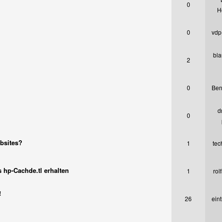
0
H
0
vdp-
bla
2
0
Ber
d
0
ebsites?
1
tec
ls hp-Cachde.tl erhalten
1
rol
!
26
eint