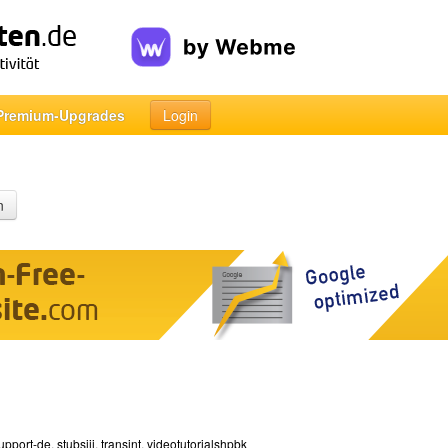
Premium-Upgrades
Login
n
upport-de
,
stubsiii
,
transint
,
videotutorialshpbk