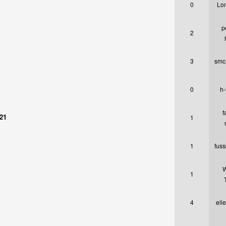
0
Lo
p
2
3
smc
0
h-
f
21
1
1
fuss
W
1
4
elle