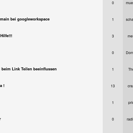
0
mue
Domain bei googleworkspace
1
sch
ilfe!!!
3
me
0
Dor
 beim Link Teilen beeinflussen
1
Th
a !
13
cra
1
pr
r
0
radi