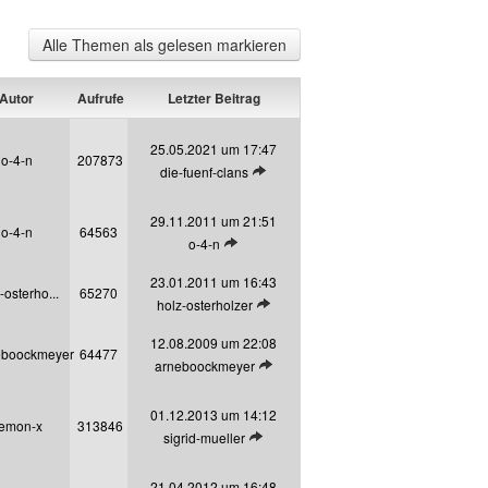
Alle Themen als gelesen markieren
Autor
Aufrufe
Letzter Beitrag
25.05.2021 um 17:47
o-4-n
207873
Letzten Beitrag anzeigen
die-fuenf-clans
29.11.2011 um 21:51
o-4-n
64563
Letzten Beitrag anzeigen
o-4-n
23.01.2011 um 16:43
-osterho...
65270
Letzten Beitrag anzeigen
holz-osterholzer
12.08.2009 um 22:08
eboockmeyer
64477
Letzten Beitrag anzeigen
arneboockmeyer
01.12.2013 um 14:12
emon-x
313846
Letzten Beitrag anzeigen
sigrid-mueller
21.04.2012 um 16:48