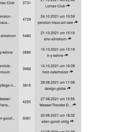
max-Club
3731
Letzten Beitrag anzeigen
Lomax-Club
ension-
24.10.2021 um 10:59
4729
Letzten Beitrag anzeigen
haus...
pension-haus-am-see
21.10.2021 um 15:19
-elmshorn
5485
Letzten Beitrag anzeigen
smc-elmshorn
15.10.2021 um 15:19
y-kehne
3886
Letzten Beitrag anzeigen
h-y-kehne
anclub-
14.10.2021 um 16:09
3988
Letzten Beitrag anzeigen
novum
holz-osterholzer
28.08.2021 um 11:08
pflege-n...
3816
Letzten Beitrag anzeigen
design-globe
asser-
27.08.2021 um 15:55
4255
Letzten Beitrag anzeigen
Trans...
Wasser-Transfer-D...
20.08.2021 um 18:32
n-guroll...
5081
Letzten Beitrag anzeigen
ellen-guroll-uhlig
12.08.2021 um 01:39