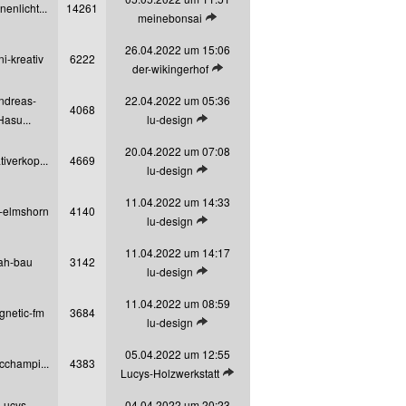
nenlicht...
14261
Letzten Beitrag anzeigen
meinebonsai
26.04.2022 um 15:06
i-kreativ
6222
Letzten Beitrag anzeigen
der-wikingerhof
ndreas-
22.04.2022 um 05:36
4068
Letzten Beitrag anzeigen
Hasu...
lu-design
20.04.2022 um 07:08
tiverkop...
4669
Letzten Beitrag anzeigen
lu-design
11.04.2022 um 14:33
-elmshorn
4140
Letzten Beitrag anzeigen
lu-design
11.04.2022 um 14:17
ah-bau
3142
Letzten Beitrag anzeigen
lu-design
11.04.2022 um 08:59
netic-fm
3684
Letzten Beitrag anzeigen
lu-design
05.04.2022 um 12:55
icchampi...
4383
Letzten Beitrag anzeigen
Lucys-Holzwerkstatt
Lucys-
04.04.2022 um 20:23