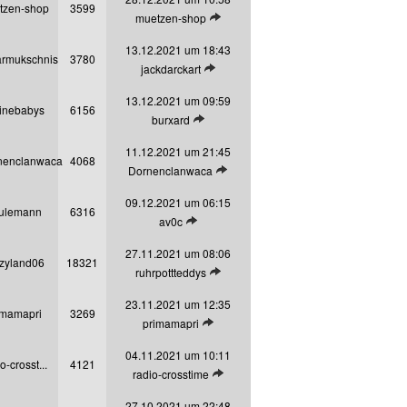
tzen-shop
3599
Letzten Beitrag anzeigen
muetzen-shop
13.12.2021 um 18:43
armukschnis
3780
Letzten Beitrag anzeigen
jackdarckart
13.12.2021 um 09:59
inebabys
6156
Letzten Beitrag anzeigen
burxard
11.12.2021 um 21:45
nenclanwaca
4068
Letzten Beitrag anzeigen
Dornenclanwaca
09.12.2021 um 06:15
ulemann
6316
Letzten Beitrag anzeigen
av0c
27.11.2021 um 08:06
zyland06
18321
Letzten Beitrag anzeigen
ruhrpottteddys
23.11.2021 um 12:35
imamapri
3269
Letzten Beitrag anzeigen
primamapri
04.11.2021 um 10:11
o-crosst...
4121
Letzten Beitrag anzeigen
radio-crosstime
27.10.2021 um 22:48