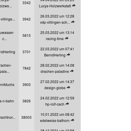
3342
Letzten Beitrag anzeigen
olzwe...
Lucys-Holzwerkstatt
26.03.2022 um 12:28
villinge...
3942
Letzten Beitrag anzeigen
vdp-villingen-sch...
uwasser-
25.03.2022 um 13:14
5815
Letzten Beitrag anzeigen
c...
racing-time
22.03.2022 um 07:41
ndHerling
3701
Letzten Beitrag anzeigen
BerndHerling
rachen-
28.02.2022 um 14:08
7842
Letzten Beitrag anzeigen
pala...
drachen-paladine
27.02.2022 um 14:37
hnikfuchs
3903
Letzten Beitrag anzeigen
design-globe
24.02.2022 um 12:59
fs-n-bahn
3826
Letzten Beitrag anzeigen
hp-rolf-cach
10.01.2022 um 08:42
rachtnor...
38003
Letzten Beitrag anzeigen
edelweiss-bathorn
28.12.2021 um 10:58