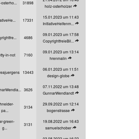
-osterho...
31898
Letzten Beitrag anzeigen
holz-osterholzer
15.01.2023 um 11:43
iativeHe...
17331
Letzten Beitrag anzeigen
InitiativeHelfenm...
09.01.2023 um 17:58
rightfre...
4686
Letzten Beitrag anzeigen
CopyrightfreieBil...
09.01.2023 um 13:14
tty-in-not
7160
Letzten Beitrag anzeigen
hrenmalin
06.01.2023 um 11:51
reajuergens
13443
Letzten Beitrag anzeigen
design-globe
07.11.2022 um 13:48
narWendla...
3626
Letzten Beitrag anzeigen
GunnarWendlandt
hneider-
29.09.2022 um 12:14
3134
Letzten Beitrag anzeigen
pa...
bogenstrasse
ar-green-
19.08.2022 um 16:43
3131
Letzten Beitrag anzeigen
g...
samuelschober
03.08.2022 um 16:22