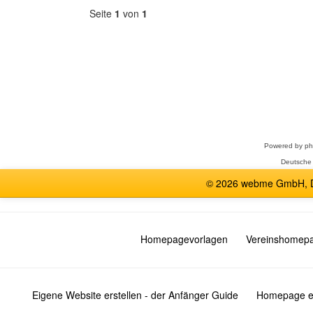
Seite
1
von
1
Forum
auswählen
Powered by
p
Deutsche
© 2026 webme GmbH, De
Homepagevorlagen
Vereinshomep
Eigene Website erstellen - der Anfänger Guide
Homepage er