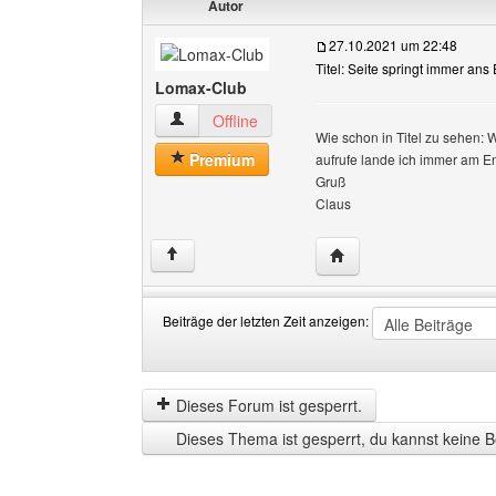
Autor
27.10.2021 um 22:48
Titel: Seite springt immer ans
Lomax-Club
Lomax-Club Benutzer-Profile anzeigen
Offline
Wie schon in Titel zu sehen: 
Premium
aufrufe lande ich immer am En
Gruß
Claus
Website dieses Benutz
↑
Beiträge der letzten Zeit anzeigen:
Beiträge
Order
der
by
letzten
Dieses Forum ist gesperrt.
Zeit
Dieses Thema ist gesperrt, du kannst keine B
anzeigen