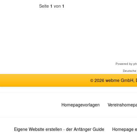
Seite
1
von
1
Forum
auswählen
Powered by
p
Deutsche
© 2026 webme GmbH, De
Homepagevorlagen
Vereinshomep
Eigene Website erstellen - der Anfänger Guide
Homepage er