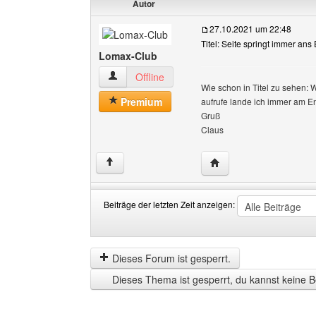
Autor
27.10.2021 um 22:48
Titel: Seite springt immer ans
Lomax-Club
Lomax-Club Benutzer-Profile anzeigen
Offline
Wie schon in Titel zu sehen: 
Premium
aufrufe lande ich immer am En
Gruß
Claus
Website dieses Benutz
↑
Beiträge der letzten Zeit anzeigen:
Beiträge
Order
der
by
letzten
Dieses Forum ist gesperrt.
Zeit
Dieses Thema ist gesperrt, du kannst keine B
anzeigen