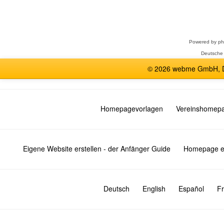
Forum
auswählen
Powered by
p
Deutsche
© 2026 webme GmbH, De
Homepagevorlagen
Vereinshomep
Eigene Website erstellen - der Anfänger Guide
Homepage er
Deutsch
English
Español
Fr