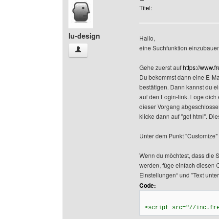
Titel:
lu-design
Hallo,
eine Suchfunktion einzubauen,
lu-design Benutzer-Profile anzeigen
Gehe zuerst auf
https://www.f
Du bekommst dann eine E-Mail,
bestätigen. Dann kannst du e
auf den Login-link. Loge dich
dieser Vorgang abgeschlossen
klicke dann auf "get html". D
Unter dem Punkt "Customize"
Wenn du möchtest, dass die S
werden, füge einfach diesen 
Einstellungen“ und "Text unte
Code:
<script src="//inc.fr