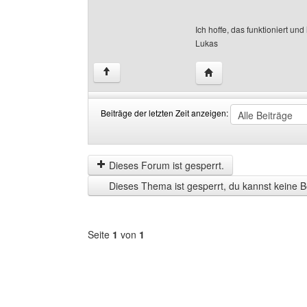
Ich hoffe, das funktioniert und
Lukas
Website dieses Benutze
↑
Beiträge der letzten Zeit anzeigen:
Beiträge
Order
der
by
letzten
Dieses Forum ist gesperrt.
Zeit
Dieses Thema ist gesperrt, du kannst keine B
anzeigen
Seite
1
von
1