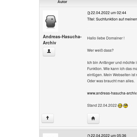
Autor
22.04.2022 um 02:44
Titel: Suchfunktion auf meine
Andreas-Hasucha-
Hallo liebe Domainer !
Archiv
Wer weiß dass?
Andreas-Hasucha-Archiv Benutzer-Profile anz
Ich bin Anfänger und möchte
Funktion. Wie kann ich das ma
einfügen. Mein Webseiten ist 
Oder was braucht man alles.
www.andreas-hasucha-archiv.
Stand 22.04.2022
Website dieses Benutz
↑
22.04.2022 um 05:36