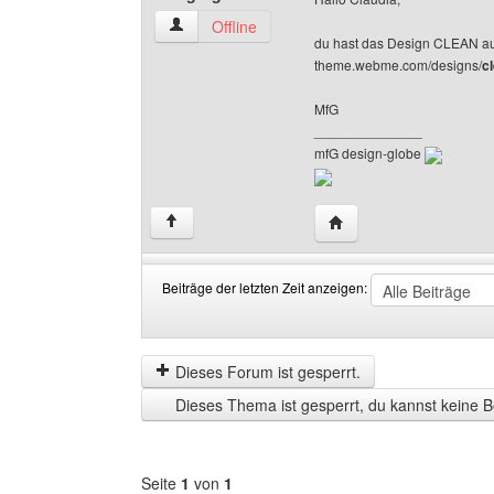
design-globe Benutzer-Profile anzeigen
Offline
du hast das Design CLEAN aus
theme.webme.com/designs/
c
MfG
______________
mfG design-globe
Website dieses Benutze
↑
Beiträge der letzten Zeit anzeigen:
Beiträge
Order
der
by
letzten
Dieses Forum ist gesperrt.
Zeit
Dieses Thema ist gesperrt, du kannst keine B
anzeigen
Seite
1
von
1